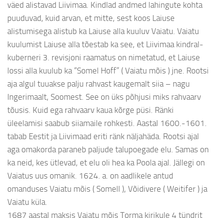
väed alistavad Liivimaa. Kindlad andmed lahingute kohta
puuduvad, kuid arvan, et mitte, sest koos Laiuse
alistumisega alistub ka Laiuse alla kuuluv Vaiatu. Vaiatu
kuulumist Laiuse alla tõestab ka see, et Liivimaa kindral-
kuberneri 3. revisjoni raamatus on nimetatud, et Laiuse
lossi alla kuulub ka “Somel Hoff” ( Vaiatu mõis ) jne. Rootsi
aja algul tuuakse palju rahvast kaugemalt siia – nagu
Ingerimaalt, Soomest. See on üks põhjusi miks rahvaarv
tõusis. Kuid ega rahvaarv kaua kõrge püsi. Ränki
üleelamisi saabub siiamaile rohkesti. Aastal 1600.-1601.
tabab Eestit ja Liivimaad eriti ränk näljahäda. Rootsi ajal
aga omakorda paraneb paljude talupoegade elu. Samas on
ka neid, kes ütlevad, et elu oli hea ka Poola ajal. Jällegi on
Vaiatus uus omanik. 1624. a. on aadlikele antud
omanduses Vaiatu mõis ( Somell ), Võidivere ( Weitifer ) ja
Vaiatu küla.
1687 aastal maksis Vaiatu mõis Torma kirikule 4 tündrit