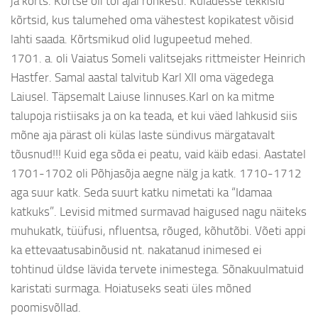
ja kõrts. Kõrtse oli tol ajal rohkesti. Küladesse tekkisid
kõrtsid, kus talumehed oma vähestest kopikatest võisid
lahti saada. Kõrtsmikud olid lugupeetud mehed.
1701. a. oli Vaiatus Someli valitsejaks rittmeister Heinrich
Hastfer. Samal aastal talvitub Karl XII oma vägedega
Laiusel. Täpsemalt Laiuse linnuses.Karl on ka mitme
talupoja ristiisaks ja on ka teada, et kui väed lahkusid siis
mõne aja pärast oli külas laste sündivus märgatavalt
tõusnud!!! Kuid ega sõda ei peatu, vaid käib edasi. Aastatel
1701-1702 oli Põhjasõja aegne nälg ja katk. 1710-1712
aga suur katk. Seda suurt katku nimetati ka “Idamaa
katkuks”. Levisid mitmed surmavad haigused nagu näiteks
muhukatk, tüüfusi, nfluentsa, rõuged, kõhutõbi. Võeti appi
ka ettevaatusabinõusid nt. nakatanud inimesed ei
tohtinud üldse lävida tervete inimestega. Sõnakuulmatuid
karistati surmaga. Hoiatuseks seati üles mõned
poomisvõllad.