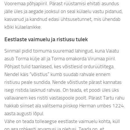
Vooremaa põhjapiiril. Pärast rüüstamisi ehitati asundus
jälle üles ja aegade jooksul on seal külaelu vastu pidanud,
kasvanud ja kandnud edasi ühtsusetunnet, mis ühendab
kõiki külaelanikke.
Eestlaste vaimuelu ja ristiusu tulek
Siinmail pidid toimuma suuremad lahingud, kuna Vaiatu
asub Torma külje all ja Torma omakorda Virumaa piiril.
Põhjast tulid taanlased, kes võistlesid ordurüütlitega.
Nendel käis “võistlus” kumb suudab rahvale ennem
ristiusu peale sundida. Nende võistluste pärast kannatas
isegi ristida lasknud rahvas. On teada, et poodi üles üks
vallavanem kes ristiti vastaspoole poolt. Pärast Tartu rahu
hakkab siinset ala valitsema piiskop Herman umbes 1224.
aasta augusti lõpul.
Vähe on teada tolleaegse eestlaste vaimuelu kohta, küll
on aga rohkesti arvamusi ja oletusi. Teada on, et