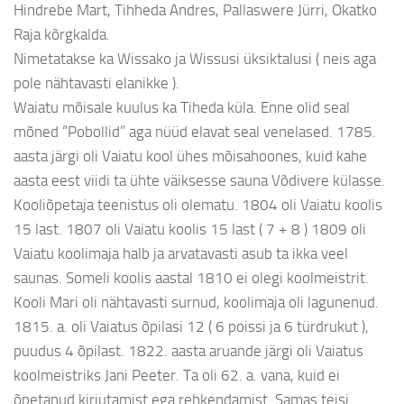
Hindrebe Mart, Tihheda Andres, Pallaswere Jürri, Okatko
Raja kõrgkalda.
Nimetatakse ka Wissako ja Wissusi üksiktalusi ( neis aga
pole nähtavasti elanikke ).
Waiatu mõisale kuulus ka Tiheda küla. Enne olid seal
mõned “Pobollid” aga nüüd elavat seal venelased. 1785.
aasta järgi oli Vaiatu kool ühes mõisahoones, kuid kahe
aasta eest viidi ta ühte väiksesse sauna Võdivere külasse.
Kooliõpetaja teenistus oli olematu. 1804 oli Vaiatu koolis
15 last. 1807 oli Vaiatu koolis 15 last ( 7 + 8 ) 1809 oli
Vaiatu koolimaja halb ja arvatavasti asub ta ikka veel
saunas. Someli koolis aastal 1810 ei olegi koolmeistrit.
Kooli Mari oli nähtavasti surnud, koolimaja oli lagunenud.
1815. a. oli Vaiatus õpilasi 12 ( 6 poissi ja 6 türdrukut ),
puudus 4 õpilast. 1822. aasta aruande järgi oli Vaiatus
koolmeistriks Jani Peeter. Ta oli 62. a. vana, kuid ei
õpetanud kirjutamist ega rehkendamist. Samas teisi