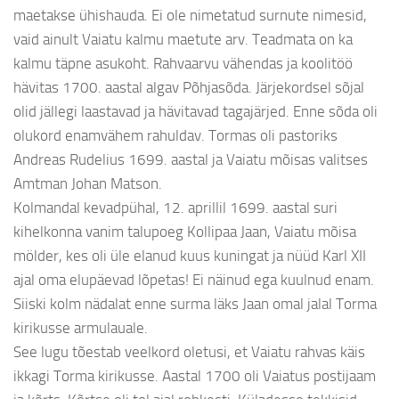
maetakse ühishauda. Ei ole nimetatud surnute nimesid,
vaid ainult Vaiatu kalmu maetute arv. Teadmata on ka
kalmu täpne asukoht. Rahvaarvu vähendas ja koolitöö
hävitas 1700. aastal algav Põhjasõda. Järjekordsel sõjal
olid jällegi laastavad ja hävitavad tagajärjed. Enne sõda oli
olukord enamvähem rahuldav. Tormas oli pastoriks
Andreas Rudelius 1699. aastal ja Vaiatu mõisas valitses
Amtman Johan Matson.
Kolmandal kevadpühal, 12. aprillil 1699. aastal suri
kihelkonna vanim talupoeg Kollipaa Jaan, Vaiatu mõisa
mölder, kes oli üle elanud kuus kuningat ja nüüd Karl XII
ajal oma elupäevad lõpetas! Ei näinud ega kuulnud enam.
Siiski kolm nädalat enne surma läks Jaan omal jalal Torma
kirikusse armulauale.
See lugu tõestab veelkord oletusi, et Vaiatu rahvas käis
ikkagi Torma kirikusse. Aastal 1700 oli Vaiatus postijaam