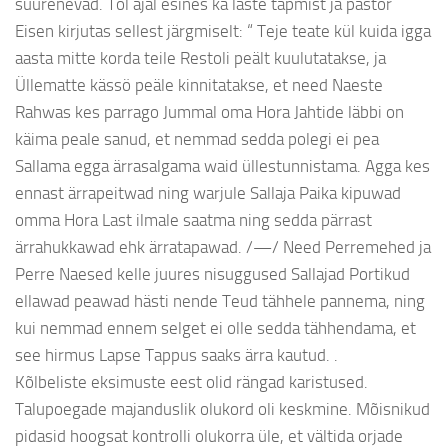
suurenevad. Tol ajal esines ka laste tapmist ja pastor
Eisen kirjutas sellest järgmiselt: “ Teje teate kül kuida igga
aasta mitte korda teile Restoli peält kuulutatakse, ja
Üllematte kässö peäle kinnitatakse, et need Naeste
Rahwas kes parrago Jummal oma Hora Jahtide läbbi on
käima peale sanud, et nemmad sedda polegi ei pea
Sallama egga ärrasalgama waid üllestunnistama. Agga kes
ennast ärrapeitwad ning warjule Sallaja Paika kipuwad
omma Hora Last ilmale saatma ning sedda pärrast
ärrahukkawad ehk ärratapawad. /—/ Need Perremehed ja
Perre Naesed kelle juures nisuggused Sallajad Portikud
ellawad peawad hästi nende Teud tähhele pannema, ning
kui nemmad ennem selget ei olle sedda tähhendama, et
see hirmus Lapse Tappus saaks ärra kautud. .
Kõlbeliste eksimuste eest olid rängad karistused.
Talupoegade majanduslik olukord oli keskmine. Mõisnikud
pidasid hoogsat kontrolli olukorra üle, et vältida orjade