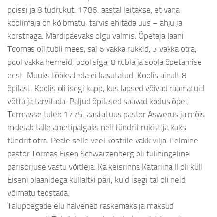
poissi ja 8 tüdrukut. 1786. aastal leitakse, et vana
koolimaja on kõlbmatu, tarvis ehitada uus – ahju ja
korstnaga. Mardipäevaks olgu valmis. Õpetaja Jaani
Toomas oli tubli mees, sai 6 vakka rukkid, 3 vakka otra,
pool vakka herneid, pool siga, 8 rubla ja soola õpetamise
eest. Muuks tööks teda ei kasutatud. Koolis ainult 8
õpilast. Koolis oli isegi kapp, kus lapsed võivad raamatuid
võtta ja tarvitada. Paljud õpilased saavad kodus õpet.
Tormasse tuleb 1775. aastal uus pastor Aswerus ja mõis
maksab talle ametipalgaks neli tündrit rukist ja kaks
tündrit otra. Peale selle veel köstrile vakk vilja. Eelmine
pastor Tormas Eisen Schwarzenberg oli tulihingeline
pärisorjuse vastu võitleja. Ka keisrinna Katariina II oli küll
Eiseni plaanidega küllaltki päri, kuid isegi tal oli neid
võimatu teostada.
Talupoegade elu halveneb raskemaks ja maksud