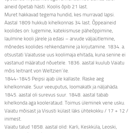
aineid õpetab hästi. Koolis õpib 21 last.
Muret hakkavad tegema hundid, kes murravad lapsi.
Aastal 1809 hukkub kihelkonnas 34 last. Õppeaineid
koolides on: lugemine, katekismuse päheõppimine,
laulmine kooli järele ja edasi – arvude väljaütlemine,
mõnedes koolides rehkendamine ja kirjutamine. 1834. a.
otsustati Vaiatusse uus koolimaja ehitada, kuna senine ei
vastanud määratud nõuetele. 1836. aastal kuulub Vaiatu
mõis leitnant von Weltzien´ile.
1844-1845 Peipsi ajab üle kallaste. Raske aeg
kihelkonnale. Suur veeuputus, loomakatk ja näljahäda.
1845. aastal oli surevus suur. 1848. aastal tabab
kihelkonda aga koolerataud. Toimus üleminek vene usku.
Vaiatu mõisast ja Visusti külast läks ühtekokku / 17 + 12 /
inimest.
Vaiatu talud 1858. aastal olid: Karli, Keskküla, Leoski,