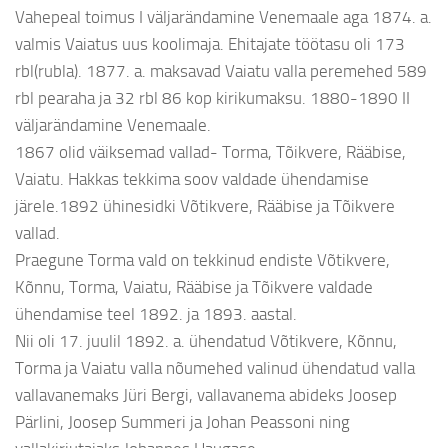
Vahepeal toimus I väljarändamine Venemaale aga 1874. a.
valmis Vaiatus uus koolimaja. Ehitajate töötasu oli 173
rbl(rubla). 1877. a. maksavad Vaiatu valla peremehed 589
rbl pearaha ja 32 rbl 86 kop kirikumaksu. 1880-1890 II
väljarändamine Venemaale.
1867 olid väiksemad vallad- Torma, Tõikvere, Rääbise,
Vaiatu. Hakkas tekkima soov valdade ühendamise
järele.1892 ühinesidki Võtikvere, Rääbise ja Tõikvere
vallad.
Praegune Torma vald on tekkinud endiste Võtikvere,
Kõnnu, Torma, Vaiatu, Rääbise ja Tõikvere valdade
ühendamise teel 1892. ja 1893. aastal.
Nii oli 17. juulil 1892. a. ühendatud Võtikvere, Kõnnu,
Torma ja Vaiatu valla nõumehed valinud ühendatud valla
vallavanemaks Jüri Bergi, vallavanema abideks Joosep
Pärlini, Joosep Summeri ja Johan Peassoni ning