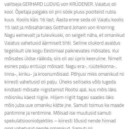
valitseja GERHARD LUDVIG von KRÜDENER. Vaiatus oli
kool. Õpetaja palgaks oli prii söök pluss poolteist rubla
kuus. Koolis käis 16 last. Aasta enne seda oli Vaiatu koolis
15 last ja mõisahärraks Gotthard Johann von Knorring.
Nagu eelnevalt ja tulevikuski, on selgelt näha, et omanikud
Vaiatus vahetusid äärmiselt tihti. Selline olukord avaldus
tegelikult üle kogu Eestimaal paiknevates mõisates. Kui
mõisates üldse rääkida, siis oli asi üpris keeruline. Nimelt
esines palju eritüüpi mõisaid. Nagu era-, rüütelkonna-,
linna-, kiriku- ja kroonumõisaid. Põhjusi miks omanikud nii
kiiresti vahetusid oli palju. Üheks selliseks võib lugeda
kindlasti mõisate riigistamist Rootsi ajal, kus mõis läks
mõisniku käest riigile. Hiljem riigilt tagasi saades läks
mõis juba uue omaniku kätte jne. Samuti toimus ka maade
pantimine ja rentimine. Mõisad ise muutusid samuti
spekulatsiooniobjektiks – kiiresti tõusid nende hinnad
ning vahetusid nende omanikud. Samuti oli