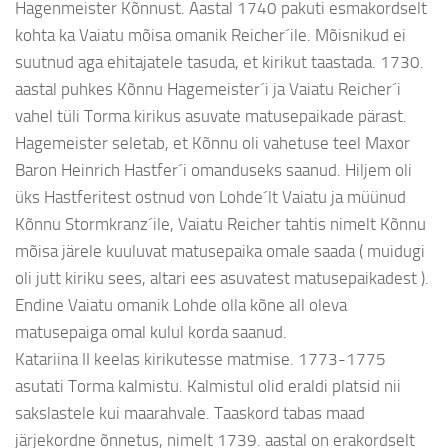
Hagenmeister Kõnnust. Aastal 1740 pakuti esmakordselt
kohta ka Vaiatu mõisa omanik Reicher´ile. Mõisnikud ei
suutnud aga ehitajatele tasuda, et kirikut taastada. 1730.
aastal puhkes Kõnnu Hagemeister´i ja Vaiatu Reicher´i
vahel tüli Torma kirikus asuvate matusepaikade pärast.
Hagemeister seletab, et Kõnnu oli vahetuse teel Maxor
Baron Heinrich Hastfer´i omanduseks saanud. Hiljem oli
üks Hastferitest ostnud von Lohde´lt Vaiatu ja müünud
Kõnnu Stormkranz´ile, Vaiatu Reicher tahtis nimelt Kõnnu
mõisa järele kuuluvat matusepaika omale saada ( muidugi
oli jutt kiriku sees, altari ees asuvatest matusepaikadest ).
Endine Vaiatu omanik Lohde olla kõne all oleva
matusepaiga omal kulul korda saanud.
Katariina II keelas kirikutesse matmise. 1773-1775
asutati Torma kalmistu. Kalmistul olid eraldi platsid nii
sakslastele kui maarahvale. Taaskord tabas maad
järjekordne õnnetus, nimelt 1739. aastal on erakordselt