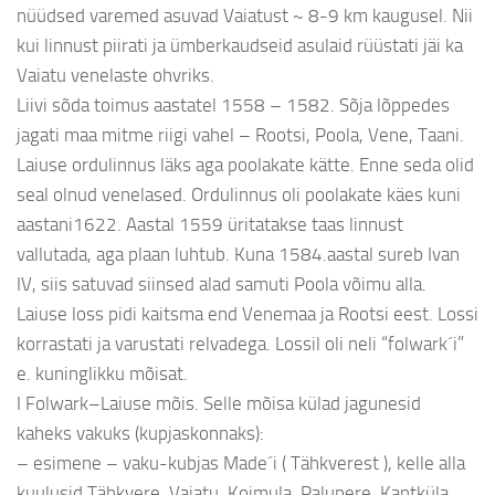
nüüdsed varemed asuvad Vaiatust ~ 8-9 km kaugusel. Nii
kui linnust piirati ja ümberkaudseid asulaid rüüstati jäi ka
Vaiatu venelaste ohvriks.
Liivi sõda toimus aastatel 1558 – 1582. Sõja lõppedes
jagati maa mitme riigi vahel – Rootsi, Poola, Vene, Taani.
Laiuse ordulinnus läks aga poolakate kätte. Enne seda olid
seal olnud venelased. Ordulinnus oli poolakate käes kuni
aastani1622. Aastal 1559 üritatakse taas linnust
vallutada, aga plaan luhtub. Kuna 1584.aastal sureb Ivan
IV, siis satuvad siinsed alad samuti Poola võimu alla.
Laiuse loss pidi kaitsma end Venemaa ja Rootsi eest. Lossi
korrastati ja varustati relvadega. Lossil oli neli “folwark´i”
e. kuninglikku mõisat.
I Folwark–Laiuse mõis. Selle mõisa külad jagunesid
kaheks vakuks (kupjaskonnaks):
– esimene – vaku-kubjas Made´i ( Tähkverest ), kelle alla
kuulusid Tähkvere, Vaiatu, Koimula, Palupere, Kantküla,