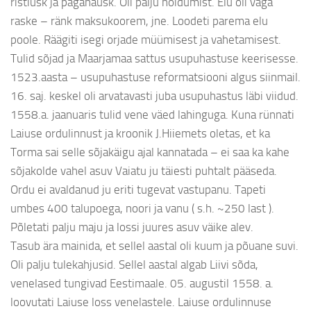
ristiusk ja paganausk. Oli palju nõidumist. Elu oli väga
raske – ränk maksukoorem, jne. Loodeti parema elu
poole. Räägiti isegi orjade müümisest ja vahetamisest.
Tulid sõjad ja Maarjamaa sattus usupuhastuse keerisesse.
1523.aasta – usupuhastuse reformatsiooni algus siinmail.
16. saj. keskel oli arvatavasti juba usupuhastus läbi viidud.
1558.a. jaanuaris tulid vene väed lahinguga. Kuna rünnati
Laiuse ordulinnust ja kroonik J.Hiiemets oletas, et ka
Torma sai selle sõjakäigu ajal kannatada – ei saa ka kahe
sõjakolde vahel asuv Vaiatu ju täiesti puhtalt pääseda.
Ordu ei avaldanud ju eriti tugevat vastupanu. Tapeti
umbes 400 talupoega, noori ja vanu ( s.h. ~250 last ).
Põletati palju maju ja lossi juures asuv väike alev.
Tasub ära mainida, et sellel aastal oli kuum ja põuane suvi.
Oli palju tulekahjusid. Sellel aastal algab Liivi sõda,
venelased tungivad Eestimaale. 05. augustil 1558. a.
loovutati Laiuse loss venelastele. Laiuse ordulinnuse