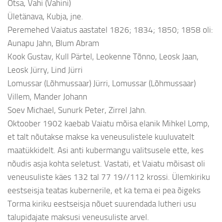
Otsa, Vahi (Vahini)
Ületänava, Kubja, jne.
Peremehed Vaiatus aastatel 1826; 1834; 1850; 1858 oli:
Aunapu Jahn, Blum Abram
Kook Gustav, Kull Pärtel, Leokenne Tõnno, Leosk Jaan,
Leosk Jürry, Lind Jürri
Lomussar (Lõhmussaar) Jürri, Lomussar (Lõhmussaar)
Villem, Mander Johann
Soev Michael, Sunurk Peter, Zirrel Jahn.
Oktoober 1902 kaebab Vaiatu mõisa elanik Mihkel Lomp,
et talt nõutakse makse ka veneusulistele kuuluvatelt
maatükkidelt. Asi anti kubermangu valitsusele ette, kes
nõudis asja kohta seletust. Vastati, et Vaiatu mõisast oli
veneusuliste käes 132 tal 77 19//112 krossi. Ülemkiriku
eestseisja teatas kubernerile, et ka tema ei pea õigeks
Torma kiriku eestseisja nõuet suurendada lutheri usu
talupidajate maksusi veneusuliste arvel.