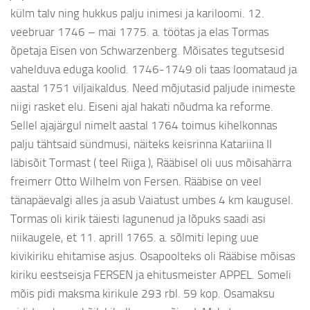
külm talv ning hukkus palju inimesi ja kariloomi. 12.
veebruar 1746 – mai 1775. a. töötas ja elas Tormas
õpetaja Eisen von Schwarzenberg. Mõisates tegutsesid
vahelduva eduga koolid. 1746-1749 oli taas loomataud ja
aastal 1751 viljaikaldus. Need mõjutasid paljude inimeste
niigi rasket elu. Eiseni ajal hakati nõudma ka reforme.
Sellel ajajärgul nimelt aastal 1764 toimus kihelkonnas
palju tähtsaid sündmusi, näiteks keisrinna Katariina II
läbisõit Tormast ( teel Riiga ), Rääbisel oli uus mõisahärra
freimerr Otto Wilhelm von Fersen. Rääbise on veel
tänapäevalgi alles ja asub Vaiatust umbes 4 km kaugusel.
Tormas oli kirik täiesti lagunenud ja lõpuks saadi asi
niikaugele, et 11. aprill 1765. a. sõlmiti leping uue
kivikiriku ehitamise asjus. Osapoolteks oli Rääbise mõisas
kiriku eestseisja FERSEN ja ehitusmeister APPEL. Someli
mõis pidi maksma kirikule 293 rbl. 59 kop. Osamaksu