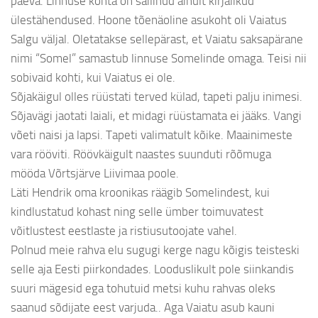
päeva. Linnuse kohta on säilinud ainult kirjalikud
ülestähendused. Hoone tõenäoline asukoht oli Vaiatus
Salgu väljal. Oletatakse sellepärast, et Vaiatu saksapärane
nimi “Somel” samastub linnuse Somelinde omaga. Teisi nii
sobivaid kohti, kui Vaiatus ei ole.
Sõjakäigul olles rüüstati terved külad, tapeti palju inimesi.
Sõjavägi jaotati laiali, et midagi rüüstamata ei jääks. Vangi
võeti naisi ja lapsi. Tapeti valimatult kõike. Maainimeste
vara rööviti. Röövkäigult naastes suunduti rõõmuga
mööda Võrtsjärve Liivimaa poole.
Läti Hendrik oma kroonikas räägib Somelindest, kui
kindlustatud kohast ning selle ümber toimuvatest
võitlustest eestlaste ja ristiusutoojate vahel.
Polnud meie rahva elu sugugi kerge nagu kõigis teisteski
selle aja Eesti piirkondades. Looduslikult pole siinkandis
suuri mägesid ega tohutuid metsi kuhu rahvas oleks
saanud sõdijate eest varjuda.. Aga Vaiatu asub kauni