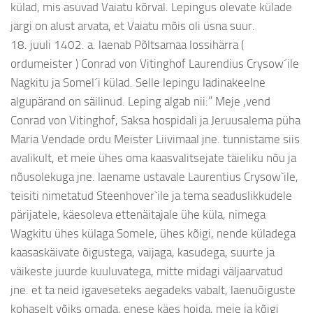
külad, mis asuvad Vaiatu kõrval. Lepingus olevate külade
järgi on alust arvata, et Vaiatu mõis oli üsna suur.
18. juuli 1402. a. laenab Põltsamaa lossihärra (
ordumeister ) Conrad von Vitinghof Laurendius Crysow´ile
Nagkitu ja Somel´i külad. Selle lepingu ladinakeelne
algupärand on säilinud. Leping algab nii:” Meje ,vend
Conrad von Vitinghof, Saksa hospidali ja Jeruusalema püha
Maria Vendade ordu Meister Liivimaal jne. tunnistame siis
avalikult, et meie ühes oma kaasvalitsejate täieliku nõu ja
nõusolekuga jne. laename ustavale Laurentius Crysow`ile,
teisiti nimetatud Steenhover`ile ja tema seaduslikkudele
pärijatele, käesoleva ettenäitajale ühe küla, nimega
Wagkitu ühes külaga Somele, ühes kõigi, nende küladega
kaasaskäivate õigustega, vaijaga, kasudega, suurte ja
väikeste juurde kuuluvatega, mitte midagi väljaarvatud
jne. et ta neid igaveseteks aegadeks vabalt, laenuõiguste
kohaselt võiks omada, enese käes hoida, meie ja kõigi