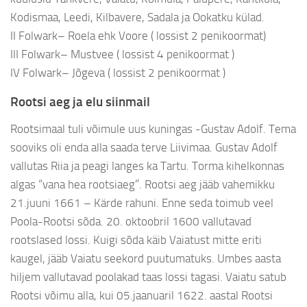
Kodismaa, Leedi, Kilbavere, Sadala ja Ookatku külad.
II Folwark– Roela ehk Voore ( lossist 2 penikoormat)
III Folwark– Mustvee ( lossist 4 penikoormat )
IV Folwark– Jõgeva ( lossist 2 penikoormat )
Rootsi aeg ja elu siinmail
Rootsimaal tuli võimule uus kuningas -Gustav Adolf. Tema
sooviks oli enda alla saada terve Liivimaa. Gustav Adolf
vallutas Riia ja peagi langes ka Tartu. Torma kihelkonnas
algas “vana hea rootsiaeg”. Rootsi aeg jääb vahemikku
21.juuni 1661 – Kärde rahuni. Enne seda toimub veel
Poola-Rootsi sõda. 20. oktoobril 1600 vallutavad
rootslased lossi. Kuigi sõda käib Vaiatust mitte eriti
kaugel, jääb Vaiatu seekord puutumatuks. Umbes aasta
hiljem vallutavad poolakad taas lossi tagasi. Vaiatu satub
Rootsi võimu alla, kui 05.jaanuaril 1622. aastal Rootsi