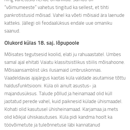
“võimumeeste” vahetus tingitud ka sellest, et tihti
pankrotistusid mõisad. Vahel ka võeti mõisaid ära laenude
katteks. Jällegi oli feodaalüksus endale uue omaniku
saanud.
Olukord külas 18. saj. lõpupoole
Mõisates tegutsesid koolid, elati ju rahuaastatel. Umbes
samal ajal ehitati Vaiatu klassitsistlikus stiilis mõisahoone.
Mõisaansamblist üks ilusamaid ümbruskonnas.
Vaadeldavas ajajärgus kaotas küla valdade asutamise tõttu
haldusfunktsiooni. Küla oli ainult asustus- ja
majandusüksus. Talude põllud ja heinamaad olid küll
jaotatud perede vahel, kuid paiknesid külade ühismaadel.
Kohati olid kasutusel ühisheinamaad. Karjamaa ja mets
olid kõikjal ühiskasutuses. Küla pidi kandma hoolt ka
töövõimetute ja tuleõnnetuse läbi kannatanud