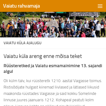
Vaiatu rahvamaja
Skip to content
VAIATU KÜLA AJALUGU
Vaiatu küla areng enne mõisa teket
Rüüsteretked ja Vaiatu esmamainimine 13. sajandi
algul
Oli külm talv, kui rüüsteretk 1210. aastal Vaigasse toimus.
Ristisõdijate hulgast kiiremad liivlased ja lätlased liikusid
maakonda rüüstades Vaigasse ja said kokku Somelinde
linnuse juures jaanuaris 1212. Kohapeal peatuti kolm