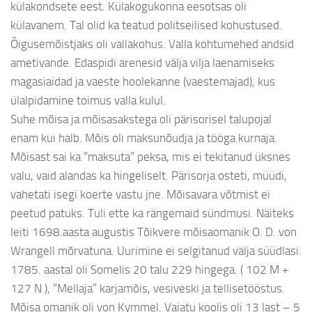
külakondsete eest. Külakogukonna eesotsas oli
külavanem. Tal olid ka teatud politseilised kohustused.
Õigusemõistjaks oli vallakohus. Valla kohtumehed andsid
ametivande. Edaspidi arenesid välja vilja laenamiseks
magasiaidad ja vaeste hoolekanne (vaestemajad), kus
ülalpidamine toimus valla kulul.
Suhe mõisa ja mõisasakstega oli pärisorisel talupojal
enam kui halb. Mõis oli maksunõudja ja tööga kurnaja.
Mõisast sai ka “maksuta” peksa, mis ei tekitanud üksnes
valu, vaid alandas ka hingeliselt. Pärisorja osteti, müüdi,
vahetati isegi koerte vastu jne. Mõisavara võtmist ei
peetud patuks. Tuli ette ka rängemaid sündmusi. Näiteks
leiti 1698.aasta augustis Tõikvere mõisaomanik O. D. von
Wrangell mõrvatuna. Uurimine ei selgitanud välja süüdlasi.
1785. aastal oli Somelis 20 talu 229 hingega. ( 102 M +
127 N ), “Mellaja” karjamõis, vesiveski ja tellisetööstus.
Mõisa omanik oli von Kymmel. Vaiatu koolis oli 13 last – 5