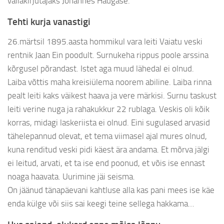
vallakirjutajaks Johannes Haugase.
Tehti kurja vanastigi
26.märtsil 1895.aasta hommikul vara leiti Vaiatu veski
rentnik Jaan Ein poodult. Surnukeha rippus poole arssina
kõrgusel põrandast. Istet aga muud lähedal ei olnud.
Laiba võttis maha kreisiülema noorem abiline. Laiba rinna
pealt leiti kaks väikest haava ja vere märkisi. Surnu taskust
leiti verine nuga ja rahakukkur 22 rublaga. Veskis oli kõik
korras, midagi laskeriista ei olnud. Eini sugulased arvasid
tähelepannud olevat, et tema viimasel ajal mures olnud,
kuna renditud veski pidi käest ära andama. Et mõrva jälgi
ei leitud, arvati, et ta ise end poonud, et võis ise ennast
noaga haavata. Uurimine jäi seisma.
On jäänud tänapäevani kahtluse alla kas pani mees ise käe
enda külge või siis sai keegi teine sellega hakkama…