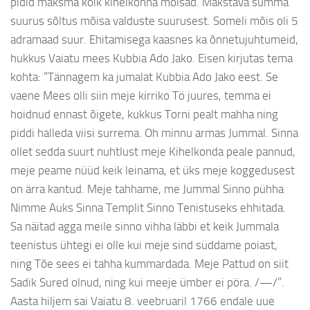
pidid maksma kõik kihelkonna mõisad. Makstava summa
suurus sõltus mõisa valduste suurusest. Someli mõis oli 5
adramaad suur. Ehitamisega kaasnes ka õnnetujuhtumeid,
hukkus Vaiatu mees Kubbia Ado Jako. Eisen kirjutas tema
kohta: “Tännagem ka jumalat Kubbia Ado Jako eest. Se
vaene Mees olli siin meje kirriko Tö juures, temma ei
hoidnud ennast õigete, kukkus Torni pealt mahha ning
piddi halleda viisi surrema. Oh minnu armas Jummal. Sinna
ollet sedda suurt nuhtlust meje Kihelkonda peale pannud,
meje peame nüüd keik leinama, et üks meje koggedusest
on ärra kantud. Meje tahhame, me Jummal Sinno pühha
Nimme Auks Sinna Templit Sinno Tenistuseks ehhitada.
Sa näitad agga meile sinno vihha läbbi et keik Jummala
teenistus ühtegi ei olle kui meje sind süddame poiast,
ning Tõe sees ei tahha kummardada. Meje Pattud on siit
Sadik Sured olnud, ning kui meeje ümber ei pöra. /—/”.
Aasta hiljem sai Vaiatu 8. veebruaril 1766 endale uue