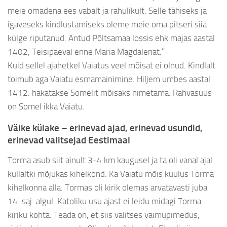
meie omadena ees vabalt ja rahulikult. Selle tähiseks ja
igaveseks kindlustamiseks oleme meie oma pitseri siia
külge riputanud. Antud Põltsamaa lossis ehk majas aastal
1402, Teisipäeval enne Maria Magdalenat.”
Kuid sellel ajahetkel Vaiatus veel mõisat ei olnud. Kindlalt
toimub aga Vaiatu esmamainimine. Hiljem umbes aastal
1412. hakatakse Somelit mõisaks nimetama. Rahvasuus
on Somel ikka Vaiatu.
Väike külake – erinevad ajad, erinevad usundid,
erinevad valitsejad Eestimaal
Torma asub siit ainult 3-4 km kaugusel ja ta oli vanal ajal
küllaltki mõjukas kihelkond. Ka Vaiatu mõis kuulus Torma
kihelkonna alla. Tormas oli kirik olemas arvatavasti juba
14. saj. algul. Katoliku usu ajast ei leidu midagi Torma
kiriku kohta. Teada on, et siis valitses vaimupimedus,