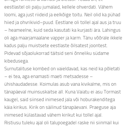
eestlastel oli palju jumalaid, kellele ohverdati. Vähem
loomi, aga just riideid ja eelkõige toitu. Neil olid ka pühad
hiied ja ohvrikivid–puud. Eestlane oli tollel ajal aus ja truu
– heameelne, kuid seda kasutati ka kurjasti ära. Lahingus
oli aga maarjamaalane vapper ja karm. Tänu võõrale ikkele
kadus palju muistsete eestlaste õilsatest joontest.
Pidevad sõjaolukorrad täitsid seni õnneliku südame
kibedusega.
Surnutalituse kombed on vaieldavad, kas neid ka põletati
– ei tea, aga enamasti maeti metsadesse –
ühishaudadesse. Koimulas asub vana kivikalme, mis on
tänapäeval muinsuskaitse all. Kuna Vaiatu ei asu Tormast
kaugel, said siinsed inimesed jala või hoburakenditega
käia kirikus. Kirik on säilinud tänapäevani. Praeguse aja
inimesed külastavad vähem kirikut kui tollel ajal.
Ristiusu tuleku ajal oli talupoegadel raske nii siinmail kui