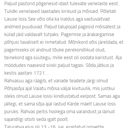
Paljud pastorid põgenesid idast tulevate venelaste eest.
Tulidki venelased laastades kirikuid ja mõisaid. Põletati
Laiuse loss.See võis olla ka liialdus aga vastuväitvad
andmed puuduvad. Paljud talupojad pagesid mõisatest ja
külad jäid valdavalt tühjaks. Pagemise ja ärakargamise
põhjusi tavaliselt ei nimetatud. Mõnikord võis järeldada, et
pagemiseks oli andnud tõuke perekondlikud olud,
teinekord aga süütegu, mille eest oli oodata karistust. Aja
möödudes naasesid siiski paljud tagasi. Sõda jätkus ja
kestis aastani 1721…
Rahvasuu aga räägib, et vanade teadete järgi olnud
Põhjasõja ajal Vaiatu mõisa väljal kivituulik, mis justkui
oleks olnud Laiuse lossi kindlustatud eelpost. Samas aga
jällegi, et sama sõja ajal lastud Kärde mäelt Laiuse loss
puruks. Rahvas peitis hoolega oma varandust ja läinud
sajandilgi otsiti seda igalt poolt.
Talurahva elus oli 13.-16. saj. eraldatud omaette