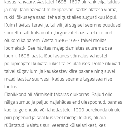
kosus rahvaarv. Aastatel 1695-1697 oli ränk viljaikaldus
ja nälg. Jaanipäevast mihklipäevani sadas alatasa vihma,
rukki lõikusega saadi teha algust alles augustikuu lõpul.
Külm hävitas teravilja, talivili jäi sügisel seemne puudusel
suurelt osalt külvamata. Järgnevatel aastatel ei olnud
olukord ka parem. Aasta 1696-1697 talvel möllas
loomakatk. See hävitas majapidamistes suurema osa
loomi. 1696. aasta lõpul avanes võimalus vähestel
põllupidajatel külvata rukist täies ulatuses. Põlde rikuvad
talvel sügav lumi ja kauakestev käre pakane ning suvel
maad laastav suurvesi. Kadus seemne tagasisaamise
lootus.
Elanikkond oli äärmiselt täbaras olukorras. Paljud olid
nälga surnud ja paljud näljahädas end ülespoonud, pannes
käe külge endale või lähedastele. 1000 perekonda oli üle
piiri pagenud ja seal kus veel midagi leidus, oli ära
rüüstatud. Vaiatus suri veerand külaelanikest, kes