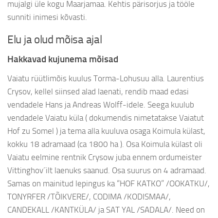
mujalgi üle kogu Maarjamaa. Kehtis pärisorjus ja tööle
sunniti inimesi kõvasti.
Elu ja olud mõisa ajal
Hakkavad kujunema mõisad
Vaiatu rüütlimõis kuulus Torma-Lohusuu alla. Laurentius
Crysov, kellel siinsed alad laenati, rendib maad edasi
vendadele Hans ja Andreas Wolff-idele. Seega kuulub
vendadele Vaiatu küla ( dokumendis nimetatakse Vaiatut
Hof zu Somel ) ja tema alla kuuluva osaga Koimula külast,
kokku 18 adramaad (ca 1800 ha ). Osa Koimula külast oli
Vaiatu eelmine rentnik Crysow juba ennem ordumeister
Vittinghov´ilt laenuks saanud. Osa suurus on 4 adramaad.
Samas on mainitud lepingus ka “HOF KATKO” /OOKATKU/,
TONYRFER /TÕIKVERE/, CODIMA /KODISMAA/,
CANDEKALL /KANTKÜLA/ ja SAT YAL /SADALA/. Need on