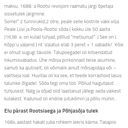
maksu. 1688. a Rootsi revisjoni raamatu järgi õpetaja
sissetulek järgmine:
Somel“ 2 tünnirukid,2 otre, peale selle köstrile vakk vilja.
Peale Liivi ja Poola-Rootsi sõda ( kokku üle 50 aasta
)1638. a. on külad tühjad, põllud “metsunud”. ( See on J.
Kõpp´u väljend ) nt. Vaiatus elab 3 peret + 1 vabadik/. Kõik
ei olnud sugugi täiuslik. Talupoegadel oli kitsendatud
liikumisvabadus. Ühe mõisa piirkonnast teise asumine,
samuti ka ajutiselt, oli võimalik ainult mõisapidaja või –
valitseja loal. Huvitav oli ka see, et teede korrashoid lasus
talunike õlgadel. Sõda tegi oma töö. Põllud haigutasid
tühjusest. Nälg ja sõjad olid laastanud jällegi seda väikest
külakest. Kadunud oli endine jutukõmin ja põllu mühin…
Elu pärast Rootsiaega ja Põhjasõja tulek
1684.aastast hakati juba rohkem leeris käima. Tasapisi