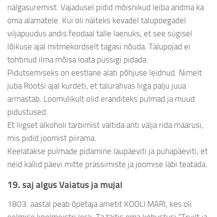
nälgasuremist. Vajadusel pidid mõisnikud leiba andma ka
oma alamatele. Kui oli näiteks kevadel talupoegadel
viljapuudus andis feodaal talle laenuks, et see sügisel
lõikuse ajal mitmekordselt tagasi nõuda. Talupojad ei
tohtinud ilma mõisa loata püssigi pidada.
Pidutsemiseks on eestlane alati põhjuse leidnud. Nimelt
juba Rootsi ajal kurdeti, et talurahvas liiga palju juua
armastab. Loomulikult olid eranditeks pulmad ja muud
pidustused.
Et liigset alkoholi tarbimist vältida anti välja rida määrusi,
mis pidid joomist piirama.
Keelatakse pulmade pidamine laupäeviti ja pühapäeviti, et
neid kallid päevi mitte prassimiste ja joomise läbi teatada.
19. saj algus Vaiatus ja mujal
1803. aastal peab õpetaja ametit KOOLI MARI, kes oli