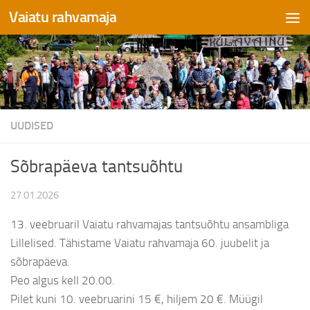
Vaiatu rahvamaja
Skip to content
UUDISED
Sõbrapäeva tantsuõhtu
27.01.2026
13. veebruaril Vaiatu rahvamajas tantsuõhtu ansambliga
Lillelised. Tähistame Vaiatu rahvamaja 60. juubelit ja
sõbrapäeva.
Peo algus kell 20.00.
Pilet kuni 10. veebruarini 15 €, hiljem 20 €. Müügil