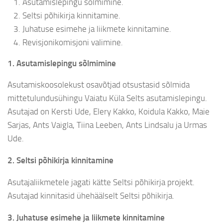
Asutamislepingu sõlmimine.
Seltsi põhikirja kinnitamine.
Juhatuse esimehe ja liikmete kinnitamine.
Revisjonikomisjoni valimine.
1. Asutamislepingu sõlmimine
Asutamiskoosolekust osavõtjad otsustasid sõlmida
mittetulundusühingu Vaiatu Küla Selts asutamislepingu.
Asutajad on Kersti Ude, Elery Kakko, Koidula Kakko, Maie
Sarjas, Ants Vaigla, Tiina Leeben, Ants Lindsalu ja Urmas
Ude.
2. Seltsi põhikirja kinnitamine
Asutajaliikmetele jagati kätte Seltsi põhikirja projekt.
Asutajad kinnitasid ühehäälselt Seltsi põhikirja.
3. Juhatuse esimehe ja liikmete kinnitamine