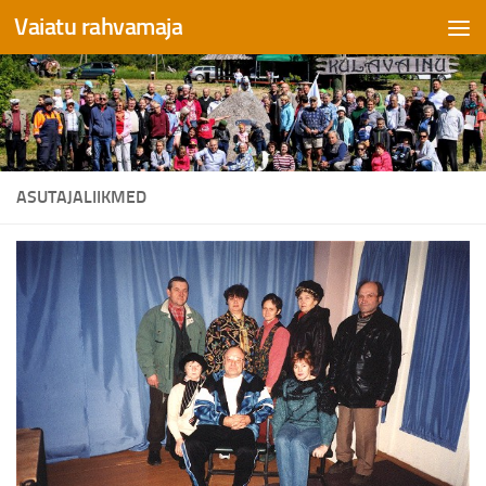
Vaiatu rahvamaja
Skip to content
ASUTAJALIIKMED