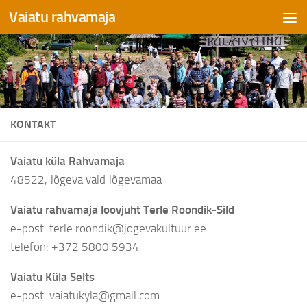
Vaiatu rahvamaja
Skip to content
KONTAKT
Vaiatu küla Rahvamaja
48522, Jõgeva vald Jõgevamaa
Vaiatu rahvamaja loovjuht Terle Roondik-Sild
e-post: terle.roondik@jogevakultuur.ee
telefon: +372 5800 5934
Vaiatu Küla Selts
e-post: vaiatukyla@gmail.com