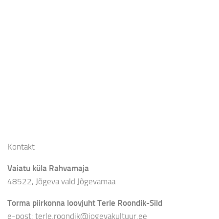
Kontakt
Vaiatu küla Rahvamaja
48522, Jõgeva vald Jõgevamaa
Torma piirkonna loovjuht Terle Roondik-Sild
e-post: terle.roondik@jogevakultuur.ee