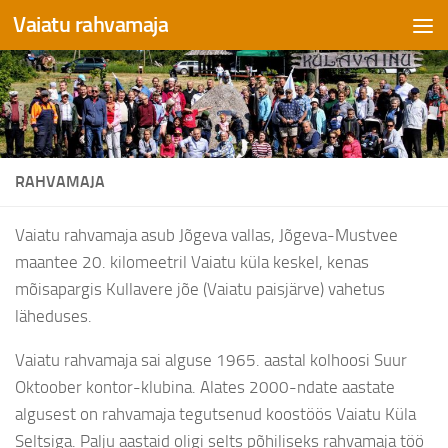
Vaiatu rahvamaja
Skip to content
RAHVAMAJA
Vaiatu rahvamaja asub Jõgeva vallas, Jõgeva-Mustvee
maantee 20. kilomeetril Vaiatu küla keskel, kenas
mõisapargis Kullavere jõe (Vaiatu paisjärve) vahetus
läheduses.
Vaiatu rahvamaja sai alguse 1965. aastal kolhoosi Suur
Oktoober kontor-klubina. Alates 2000-ndate aastate
algusest on rahvamaja tegutsenud koostöös Vaiatu Küla
Seltsiga. Palju aastaid oligi selts põhiliseks rahvamaja töö