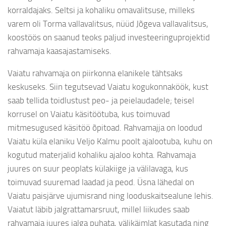
korraldajaks. Seltsi ja kohaliku omavalitsuse, milleks
varem oli Torma vallavalitsus, nüüd Jõgeva vallavalitsus,
koostöös on saanud teoks paljud investeeringuprojektid
rahvamaja kaasajastamiseks.
Vaiatu rahvamaja on piirkonna elanikele tähtsaks
keskuseks. Siin tegutsevad Vaiatu kogukonnaköök, kust
saab tellida toidlustust peo- ja peielaudadele; teisel
korrusel on Vaiatu käsitöötuba, kus toimuvad
mitmesugused käsitöö õpitoad. Rahvamajja on loodud
Vaiatu küla elaniku Veljo Kalmu poolt ajalootuba, kuhu on
kogutud materjalid kohaliku ajaloo kohta. Rahvamaja
juures on suur peoplats külakiige ja välilavaga, kus
toimuvad suuremad laadad ja peod. Üsna lähedal on
Vaiatu paisjärve ujumisrand ning looduskaitsealune lehis.
Vaiatut läbib jalgrattamarsruut, millel liikudes saab
rahvamaja juures jalga puhata, välikäimlat kasutada ning