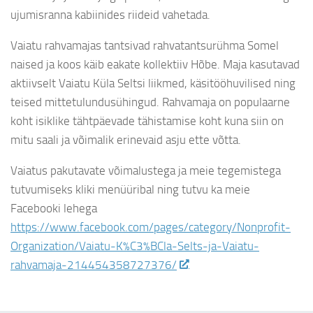
ujumisranna kabiinides riideid vahetada.
Vaiatu rahvamajas tantsivad rahvatantsurühma Somel
naised ja koos käib eakate kollektiiv Hõbe. Maja kasutavad
aktiivselt Vaiatu Küla Seltsi liikmed, käsitööhuvilised ning
teised mittetulundusühingud. Rahvamaja on populaarne
koht isiklike tähtpäevade tähistamise koht kuna siin on
mitu saali ja võimalik erinevaid asju ette võtta.
Vaiatus pakutavate võimalustega ja meie tegemistega
tutvumiseks kliki menüüribal ning tutvu ka meie
Facebooki lehega
https://www.facebook.com/pages/category/Nonprofit-
Organization/Vaiatu-K%C3%BCla-Selts-ja-Vaiatu-
rahvamaja-214454358727376/