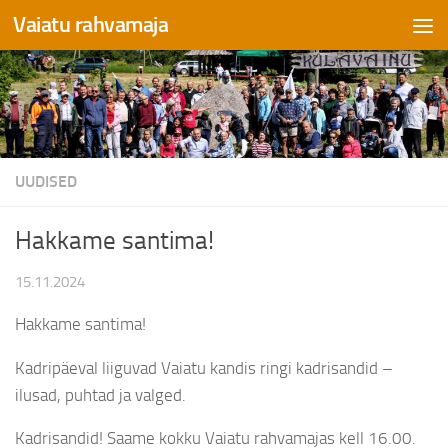
Vaiatu rahvamaja
Skip to content
UUDISED
Hakkame santima!
15.11.2024
Hakkame santima!
Kadripäeval liiguvad Vaiatu kandis ringi kadrisandid –
ilusad, puhtad ja valged.
Kadrisandid! Saame kokku Vaiatu rahvamajas kell 16.00.