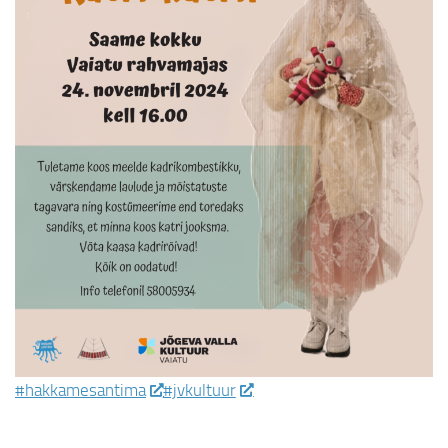
#hakkamesantima
#jvkultuur