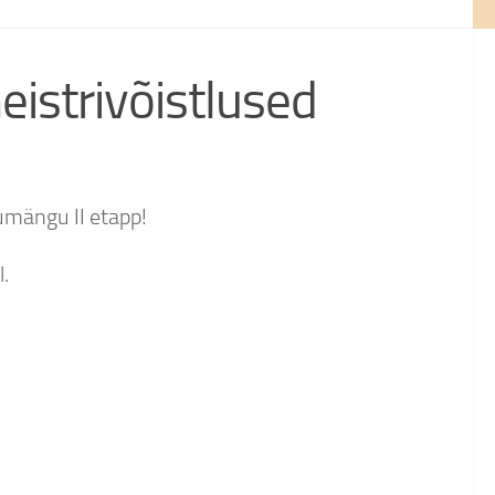
istrivõistlused
umängu II etapp!
.