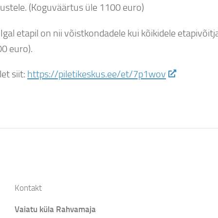
stele. (Koguväärtus üle 1100 euro)
 Igal etapil on nii võistkondadele kui kõikidele etapivõ
00 euro).
et siit:
https://piletikeskus.ee/et/7p1wov
Kontakt
Vaiatu küla Rahvamaja