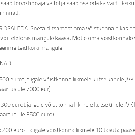
 saab terve hooaja vältel ja saab osaleda ka vaid üksiku
hinnad!
 OSALEDA: Soeta siitsamast oma võistkonnale kas hooaj
l või telefonis mängule kaasa. Mõtle oma võistkonnale 
eerime teid kõiki mängule.
NNAD
 500 eurot ja igale võistkonna liikmele kutse kahele J
äärtus üle 7000 eur)
: 300 eurot ja igale võistkonna liikmele kutse ühele JV
äärtus üle 3500 euro)
t: 200 eurot ja igale võistkonna liikmele 10 tasuta pääs