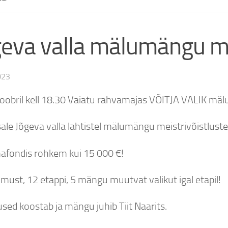
geva valla mälumängu me
023
toobril kell 18.30 Vaiatu rahvamajas VÕITJA VALIK mäl
ale Jõgeva valla lahtistel mälumängu meistrivõistlustel
afondis rohkem kui 15 000 €!
must, 12 etappi, 5 mängu muutvat valikut igal etapil!
sed koostab ja mängu juhib Tiit Naarits.