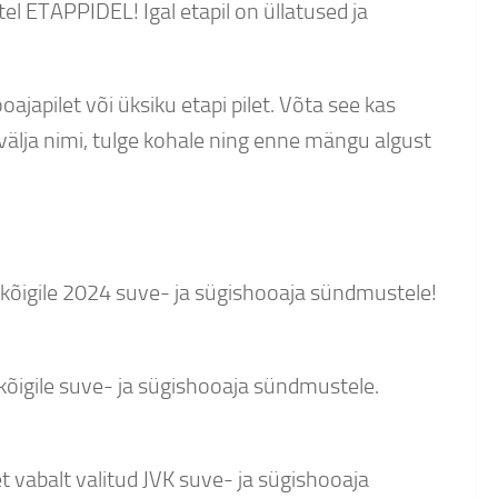
tel ETAPPIDEL! Igal etapil on üllatused ja
apilet või üksiku etapi pilet. Võta see kas
välja nimi, tulge kohale ning enne mängu algust
VK kõigile 2024 suve- ja sügishooaja sündmustele!
K kõigile suve- ja sügishooaja sündmustele.
et vabalt valitud JVK suve- ja sügishooaja