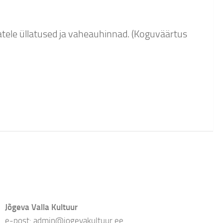
itjatele üllatused ja vaheauhinnad. (Koguväärtus
Jõgeva Valla Kultuur
e-post: admin@jogevakultuur.ee