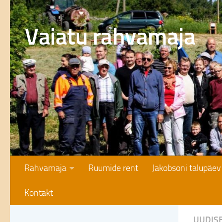
Skip to content
Vaiatu rahvamaja
Rahvamaja
Ruumide rent
Jakobsoni talupäev
Kontakt
UUDIS