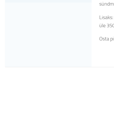
sündmu
Lisaks:
üle 35
Osta pil