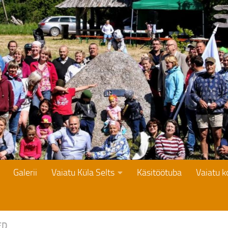
Galerii
Vaiatu Küla Selts
Käsitöötuba
Vaiatu 
ED