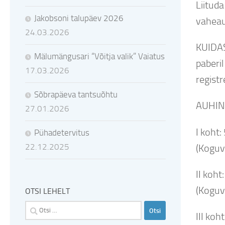
Liituda
Jakobsoni talupäev 2026
vaheau
24.03.2026
KUIDAS
Mälumängusari “Võitja valik” Vaiatus
paberi
17.03.2026
registr
Sõbrapäeva tantsuõhtu
AUHI
27.01.2026
I koht:
Pühadetervitus
22.12.2025
(Koguv
II koht
(Koguv
OTSI LEHELT
Otsi:
III koh