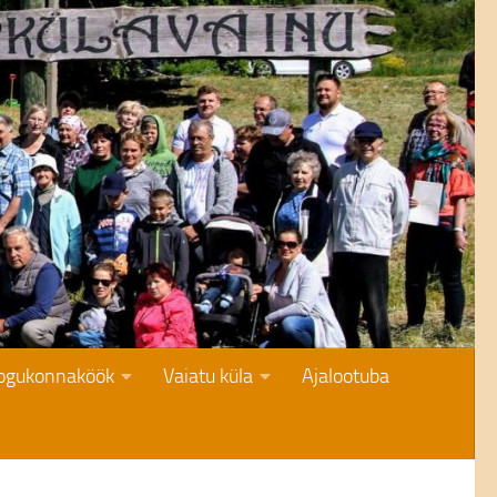
kogukonnaköök
Vaiatu küla
Ajalootuba