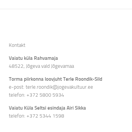
Kontakt
Vaiatu küla Rahvamaja
48522, Jõgeva vald Jõgevamaa
Torma piirkonna loovjuht Terle Roondik-Sild
e-post: terle.roondik@jogevakultuur.ee
telefon: +372 5800 5934
Vaiatu Küla Seltsi esindaja Airi Sikka
telefon: +372 5344 1598