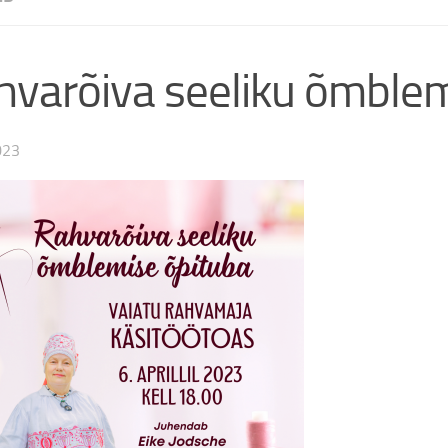
hvarõiva seeliku õmblem
023