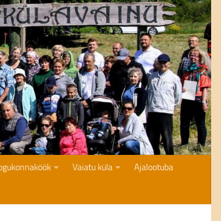
kogukonnaköök
Vaiatu küla
Ajalootuba