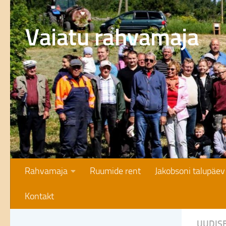
Skip to content
Vaiatu rahvamaja
Rahvamaja
Ruumide rent
Jakobsoni talupäev
Kontakt
UUDIS