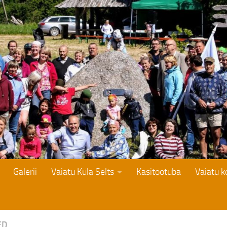
Galerii
Vaiatu Küla Selts
Käsitöötuba
Vaiatu 
ED