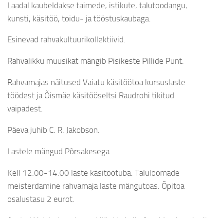
Laadal kaubeldakse taimede, istikute, talutoodangu,
kunsti, käsitöö, toidu- ja tööstuskaubaga.
Esinevad rahvakultuurikollektiivid.
Rahvalikku muusikat mängib Pisikeste Pillide Punt.
Rahvamajas näitused Vaiatu käsitöötoa kursuslaste
töödest ja Õismäe käsitööseltsi Raudrohi tikitud
vaipadest.
Päeva juhib C. R. Jakobson.
Lastele mängud Põrsakesega.
Kell 12.00-14.00 laste käsitöötuba. Taluloomade
meisterdamine rahvamaja laste mängutoas. Õpitoa
osalustasu 2 eurot.