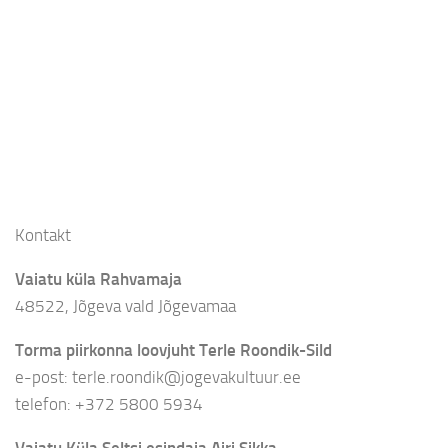
Kontakt
Vaiatu küla Rahvamaja
48522, Jõgeva vald Jõgevamaa
Torma piirkonna loovjuht Terle Roondik-Sild
e-post: terle.roondik@jogevakultuur.ee
telefon: +372 5800 5934
Vaiatu Küla Seltsi esindaja Airi Sikka