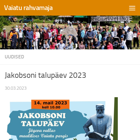
Vaiatu rahvamaja
Skip to content
UUDISED
Jakobsoni talupäev 2023
30.03.2023