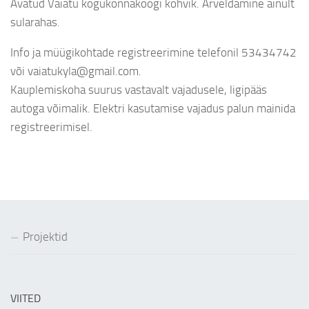
Avatud Vaiatu kogukonnaköögi kohvik. Arveldamine ainult
sularahas.
Info ja müügikohtade registreerimine telefonil 53434742
või vaiatukyla@gmail.com.
Kauplemiskoha suurus vastavalt vajadusele, ligipääs
autoga võimalik. Elektri kasutamise vajadus palun mainida
registreerimisel.
Projektid
VIITED