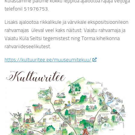
Külastamine palume kokku leppida ajalootoa rajaja Veljoga
telefonil 51976753.
Lisaks ajalootoa rikkalikule ja värvikale ekspositsioonileon
rahvamajas üleval veel kaks näitust: Vaiatu rahvamaja ja
Vaiatu Küla Seltsi tegemistest ning Torma kihelkonna
rahvariideseelikutest.
https://kultuuritee.ee/muuseumitekuu/