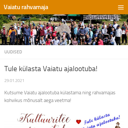
Vaiatu rahvamaja
Skip to content
UUDISED
Tule külasta Vaiatu ajalootuba!
29.01.2021
Kutsume Vaiatu ajalootuba külastama ning rahvamajas
kohvikus mõnusalt aega veetma!