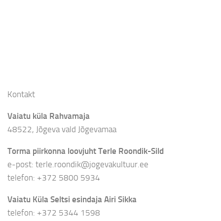
Kontakt
Vaiatu küla Rahvamaja
48522, Jõgeva vald Jõgevamaa
Torma piirkonna loovjuht Terle Roondik-Sild
e-post: terle.roondik@jogevakultuur.ee
telefon: +372 5800 5934
Vaiatu Küla Seltsi esindaja Airi Sikka
telefon: +372 5344 1598