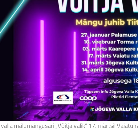
 valla mälumängusari „Võitja valik” 17. märtsil Vaiatu 