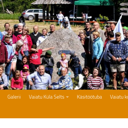
Galerii
Vaiatu Küla Selts
Käsitöötuba
Vaiatu 