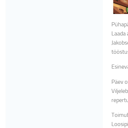
Pühapä
Laada a
Jakobso
tööstu
Esineva
Päev o
Viljele
repertu
Toimu
Loosipi