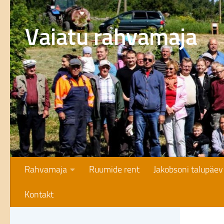
Skip to content
Vaiatu rahvamaja
Rahvamaja
Ruumide rent
Jakobsoni talupäev
Kontakt