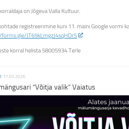
orraldaja on Jõgeva Valla Kultuur.
ohtade registreerimine kuni 11. maini Google vormi k
//forms.gle/JT69kLmgzJ4sqHDr5
ste korral helista 58005934 Terle
D
17.03.2026
ängusari “Võitja valik” Vaiatus