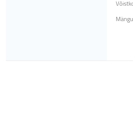
Võistko
Mängu j