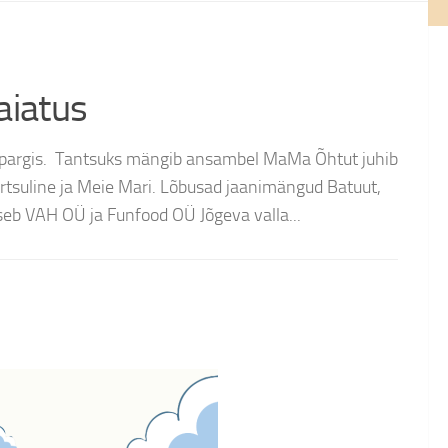
Vaiatus
ja pargis. Tantsuks mängib ansambel MaMa Õhtut juhib
rtsuline ja Meie Mari. Lõbusad jaanimängud Batuut,
tseb VAH OÜ ja Funfood OÜ Jõgeva valla...