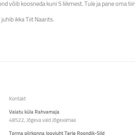
nd võib koosneda kuni 5 liikmest. Tule ja pane oma tii
uhib ikka Tiit Naarits.
Kontakt
Vaiatu küla Rahvamaja
48522, Jõgeva vald Jõgevamaa
Torma piirkonna loovjuht Terle Roondik-Sild