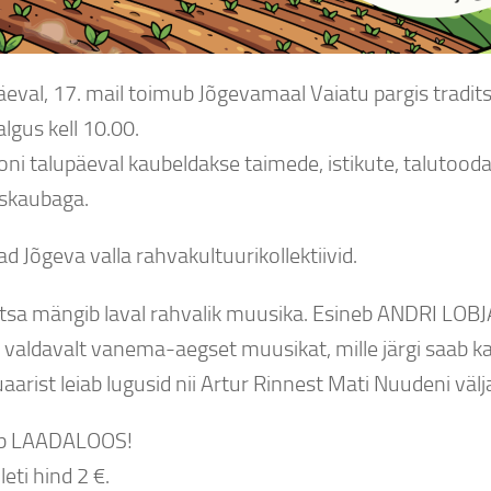
eval, 17. mail toimub Jõgevamaal Vaiatu pargis trad
lgus kell 10.00.
ni talupäeval kaubeldakse taimede, istikute, talutoodan
skaubaga.
d Jõgeva valla rahvakultuurikollektiivid.
tsa mängib laval rahvalik muusika. Esineb ANDRI LOBJAK
b valdavalt vanema-aegset muusikat, mille järgi saab k
aarist leiab lugusid nii Artur Rinnest Mati Nuudeni välj
b LAADALOOS!
leti hind 2 €.