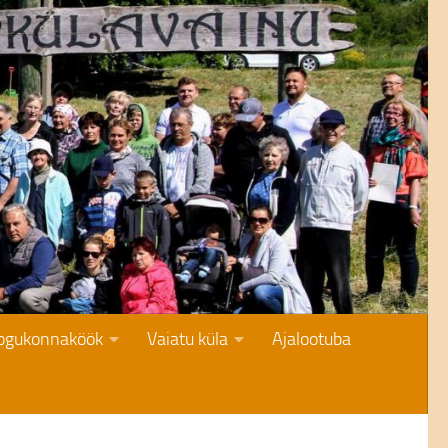
kogukonnaköök
Vaiatu küla
Ajalootuba