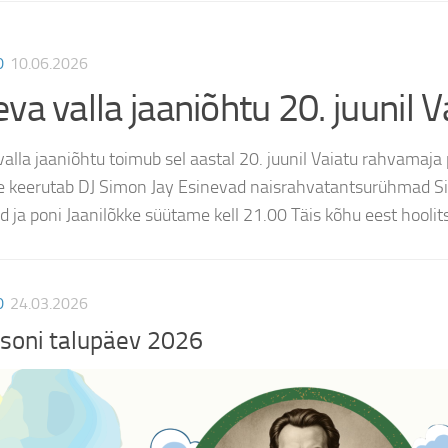
D
10.06.2026
va valla jaaniõhtu 20. juunil 
valla jaaniõhtu toimub sel aastal 20. juunil Vaiatu rahvama
te keerutab DJ Simon Jay Esinevad naisrahvatantsurühmad Si
id ja poni Jaanilõkke süütame kell 21.00 Täis kõhu eest hooli
D
24.03.2026
soni talupäev 2026