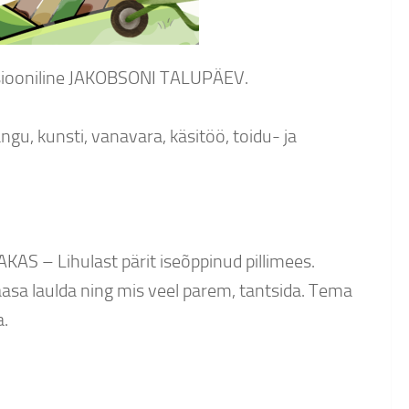
itsiooniline JAKOBSONI TALUPÄEV.
gu, kunsti, vanavara, käsitöö, toidu- ja
AS – Lihulast pärit iseõppinud pillimees.
aasa laulda ning mis veel parem, tantsida. Tema
a.