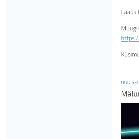
Laada k
Müügik
https:
Küsimu
UUDISE
Mälum