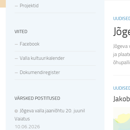
Projektid
UUDISE
Jõge
VIITED
Facebook
Jõgeva 
ja plaa
Valla kultuurikalender
õhupall
Dokumendiregister
UUDISE
Jakob
VÄRSKED POSTITUSED
Jõgeva valla jaaniõhtu 20. juunil
Vaiatus
10.06.2026